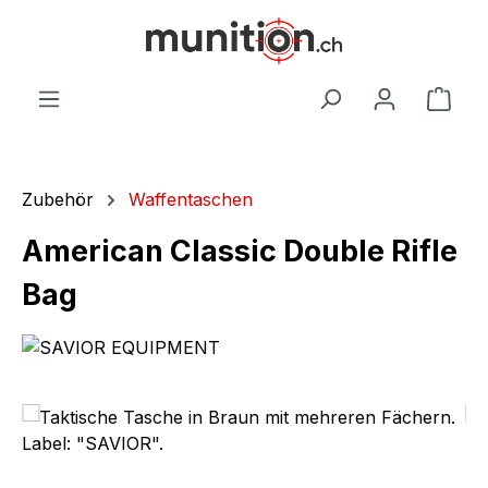
alt springen
War
Zubehör
Waffentaschen
American Classic Double Rifle
Bag
Bildergalerie überspringen