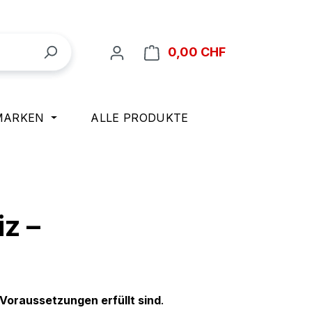
Warenkorb ent
0,00 CHF
MARKEN
ALLE PRODUKTE
iz –
 Voraussetzungen erfüllt sind
.