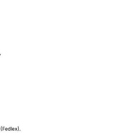
4
(Fedlex).