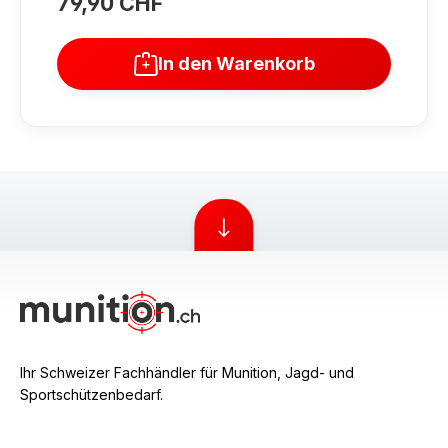
79,90 CHF
Regulärer Preis:
In den Warenkorb
Ihr Schweizer Fachhändler für Munition, Jagd- und
Sportschützenbedarf.