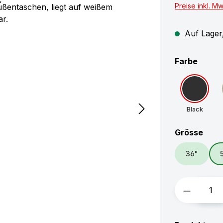
Preise inkl. M
Auf Lager,
auswä
Farbe
Black
ausw
Grösse
36"
Produkt 