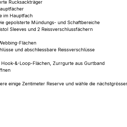
terte Rucksackträger
Hauptfächer
e im Hauptfach
ie gepolsterte Mündungs- und Schaftbereiche
istol Sleeves und 2 Reissverschlussfächern
Webbing-Flächen
hlüsse und abschliessbare Reissverschlüsse
 Hook-&-Loop-Flächen, Zurrgurte aus Gurtband
ffnen
iere einige Zentimeter Reserve und wähle die nächstgrösse