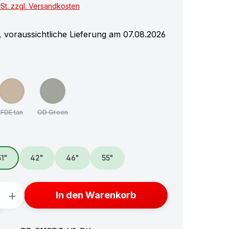
wSt. zzgl. Versandkosten
 voraussichtliche Lieferung am 07.08.2026
hlen
FDE tan
OD Green
(Diese Option ist zurzeit nicht verfügbar.)
(Diese Option ist zurzeit nicht verfügbar.)
ählen
51"
42"
46"
55"
Anzahl: Gib den gewünschten Wert ein 
In den Warenkorb