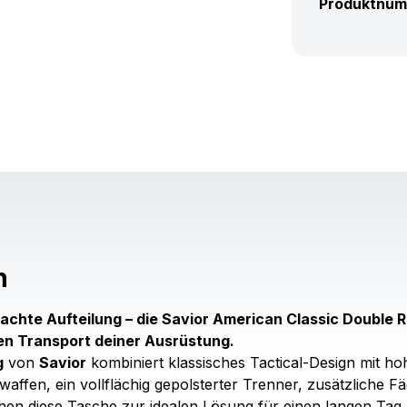
Produktnu
n
achte Aufteilung – die Savior American Classic Double R
en Transport deiner Ausrüstung.
g
von
Savior
kombiniert klassisches Tactical-Design mit hoh
waffen, ein vollflächig gepolsterter Trenner, zusätzliche
en diese Tasche zur idealen Lösung für einen langen Tag a