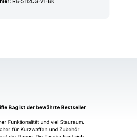
mmer:
RB-5112DG-V1-BK
ifle Bag ist der bewährte Bestseller
er Funktionalität und viel Stauraum.
 Fächer für Kurzwaffen und Zubehör
uf der Range. Die Tasche lässt sich