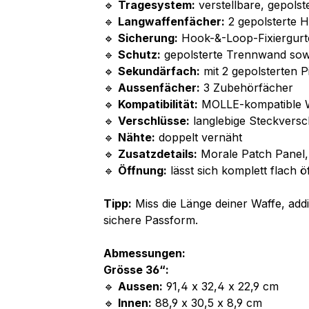
🔹
Tragesystem:
verstellbare, gepols
🔹
Langwaffenfächer:
2 gepolsterte 
🔹
Sicherung:
Hook-&-Loop-Fixiergurt
🔹
Schutz:
gepolsterte Trennwand sow
🔹
Sekundärfach:
mit 2 gepolsterten P
🔹
Aussenfächer:
3 Zubehörfächer
🔹
Kompatibilität:
MOLLE-kompatible 
🔹
Verschlüsse:
langlebige Steckversc
🔹
Nähte:
doppelt vernäht
🔹
Zusatzdetails:
Morale Patch Panel,
🔹
Öffnung:
lässt sich komplett flach ö
Tipp:
Miss die Länge deiner Waffe, add
sichere Passform.
Abmessungen:
Grösse 36“:
🔹
Aussen:
91,4 x 32,4 x 22,9 cm
🔹
Innen:
88,9 x 30,5 x 8,9 cm