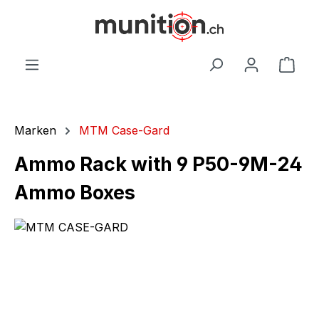
alt springen
War
Marken
MTM Case-Gard
Ammo Rack with 9 P50-9M-24
Ammo Boxes
Bildergalerie überspringen