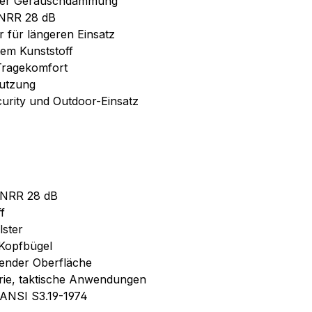
oher Geräuschdämmung
 NRR 28 dB
 für längeren Einsatz
tem Kunststoff
Tragekomfort
Nutzung
ecurity und Outdoor-Einsatz
 NRR 28 dB
f
lster
 Kopfbügel
mender Oberfläche
trie, taktische Anwendungen
/ ANSI S3.19-1974