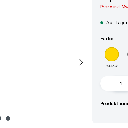
Preise inkl. M
Auf Lager,
auswä
Farbe
Yellow
Produkt 
Produktnu