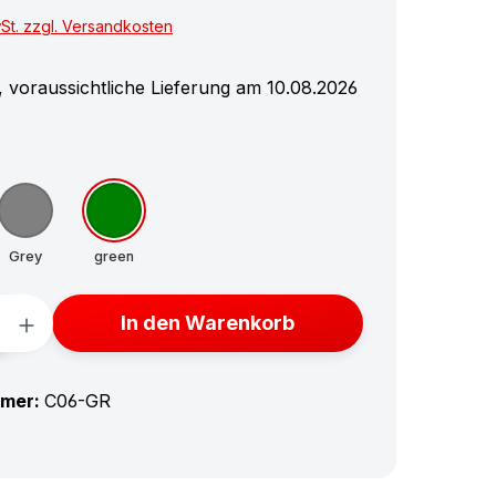
wSt. zzgl. Versandkosten
 voraussichtliche Lieferung am 10.08.2026
hlen
Grey
green
Anzahl: Gib den gewünschten Wert ein 
In den Warenkorb
mmer:
C06-GR