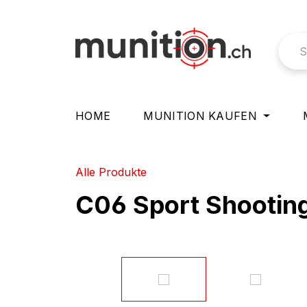
springen
Zur Hauptnavigation springen
HOME
MUNITION KAUFEN
Alle Produkte
C06 Sport Shooting
Bildergalerie überspringen