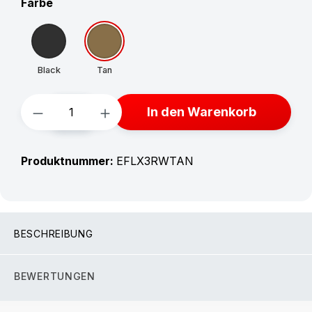
auswählen
Farbe
Black
Tan
Produkt Anzahl: Gib den gewünschten W
In den Warenkorb
Produktnummer:
EFLX3RWTAN
BESCHREIBUNG
BEWERTUNGEN