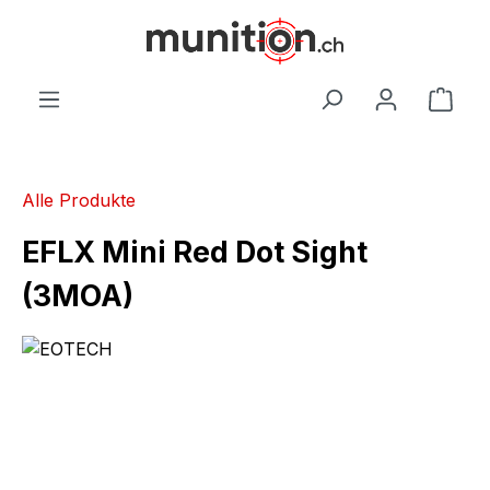
alt springen
War
Alle Produkte
EFLX Mini Red Dot Sight
(3MOA)
Bildergalerie überspringen