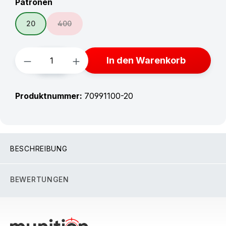
auswählen
Patronen
20
400
(Diese Option ist zurzeit nicht verfügbar.)
Produkt Anzahl: Gib den gewünschten W
In den Warenkorb
Produktnummer:
70991100-20
BESCHREIBUNG
BEWERTUNGEN