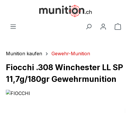
alt springen
War
Munition kaufen
Gewehr-Munition
Fiocchi .308 Winchester LL SP
11,7g/180gr Gewehrmunition
Bildergalerie überspringen