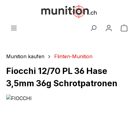
alt springen
War
Munition kaufen
Flinten-Munition
Fiocchi 12/70 PL 36 Hase
3,5mm 36g Schrotpatronen
Bildergalerie überspringen