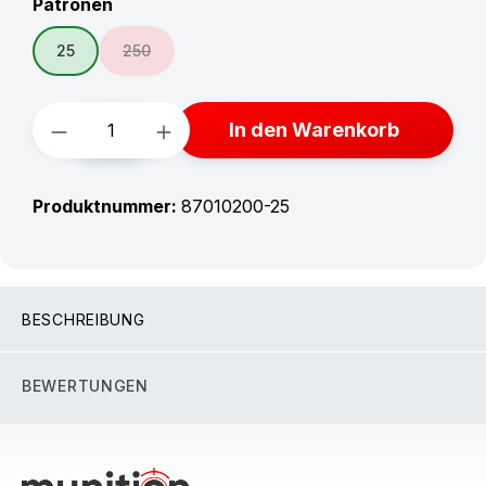
auswählen
Patronen
25
250
(Diese Option ist zurzeit nicht verfügbar.)
Produkt Anzahl: Gib den gewünschten W
In den Warenkorb
Produktnummer:
87010200-25
BESCHREIBUNG
BEWERTUNGEN