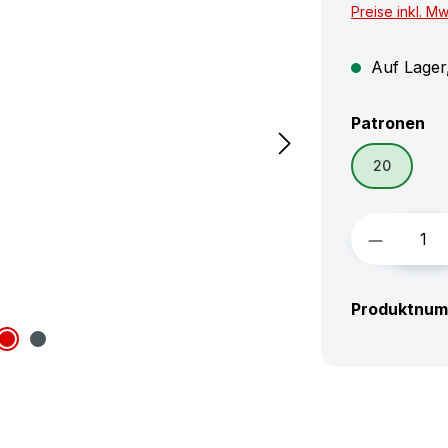
Preise inkl. M
Auf Lager,
au
Patronen
20
Produkt 
Produktnu