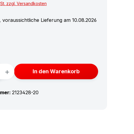
wSt. zzgl. Versandkosten
 voraussichtliche Lieferung am 10.08.2026
swählen
Anzahl: Gib den gewünschten Wert ein 
In den Warenkorb
mmer:
2123428-20