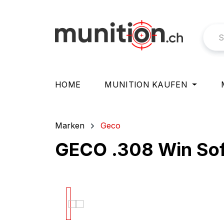
springen
Zur Hauptnavigation springen
HOME
MUNITION KAUFEN
Marken
Geco
GECO .308 Win Sof
Bildergalerie überspringen