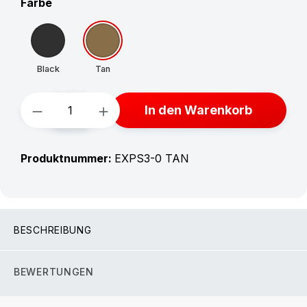
auswählen
Farbe
Black
Tan
Produkt Anzahl: Gib den gewünschten W
In den Warenkorb
Produktnummer:
EXPS3-0 TAN
BESCHREIBUNG
BEWERTUNGEN