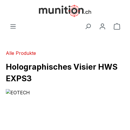
alt springen
War
Alle Produkte
Holographisches Visier HWS
EXPS3
Bildergalerie überspringen