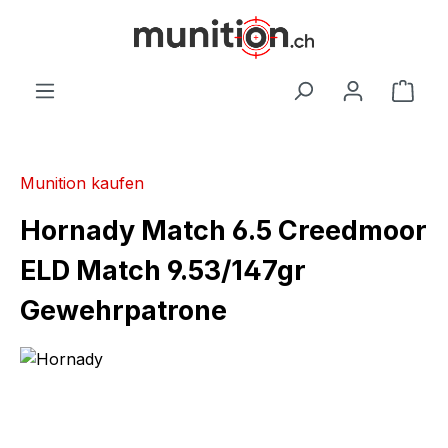
alt springen
War
Munition kaufen
Hornady Match 6.5 Creedmoor
ELD Match 9.53/147gr
Gewehrpatrone
Bildergalerie überspringen