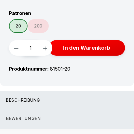
auswählen
Patronen
20
200
(Diese Option ist zurzeit nicht verfügbar.)
Produkt Anzahl: Gib den gewünschten W
In den Warenkorb
Produktnummer:
81501-20
BESCHREIBUNG
BEWERTUNGEN