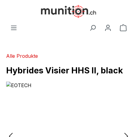
alt springen
War
Alle Produkte
Hybrides Visier HHS II, black
Bildergalerie überspringen