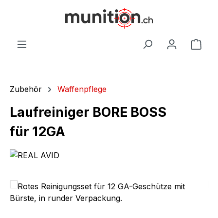
alt springen
War
Zubehör
Waffenpflege
Laufreiniger BORE BOSS
für 12GA
Bildergalerie überspringen