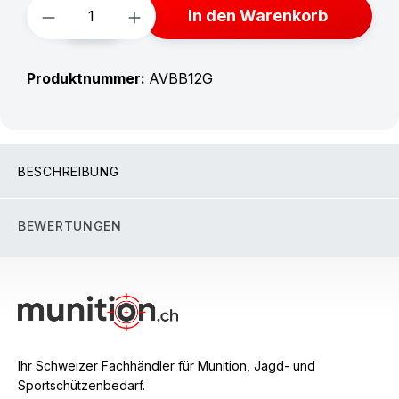
Produkt Anzahl: Gib den gewünschten W
In den Warenkorb
Produktnummer:
AVBB12G
BESCHREIBUNG
BEWERTUNGEN
Ihr Schweizer Fachhändler für Munition, Jagd- und
Sportschützenbedarf.