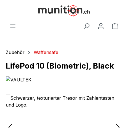
alt springen
War
Zubehör
Waffensafe
LifePod 10 (Biometric), Black
Bildergalerie überspringen