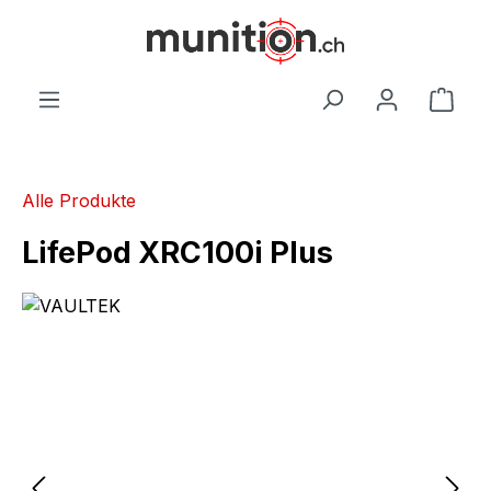
alt springen
War
Alle Produkte
LifePod XRC100i Plus
Bildergalerie überspringen