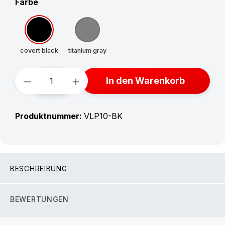
auswählen
Farbe
covert black
titanium gray
Produkt Anzahl: Gib den gewünschten W
In den Warenkorb
Produktnummer:
VLP10-BK
BESCHREIBUNG
BEWERTUNGEN