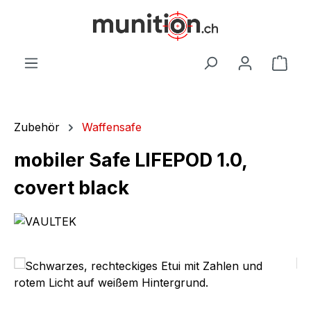
alt springen
War
Zubehör
Waffensafe
mobiler Safe LIFEPOD 1.0,
covert black
Bildergalerie überspringen