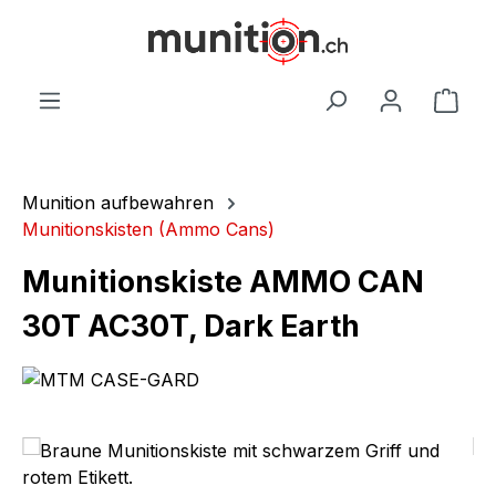
alt springen
War
Munition aufbewahren
Munitionskisten (Ammo Cans)
Munitionskiste AMMO CAN
30T AC30T, Dark Earth
Bildergalerie überspringen