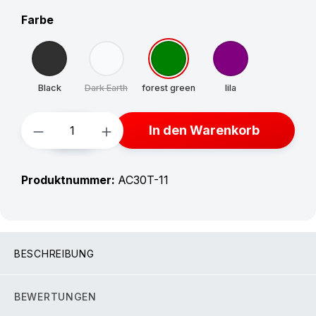
auswählen
Farbe
Black
Dark Earth
forest green
lila
(Diese Option ist zurzeit nicht verfügbar.)
Produkt Anzahl: Gib den gewünschten W
In den Warenkorb
Produktnummer:
AC30T-11
BESCHREIBUNG
BEWERTUNGEN