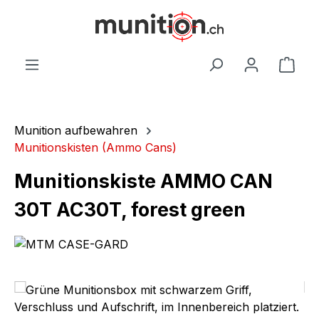
alt springen
War
Munition aufbewahren
Munitionskisten (Ammo Cans)
Munitionskiste AMMO CAN
30T AC30T, forest green
Bildergalerie überspringen