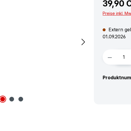
39,90 
Preise inkl. M
Extern gel
01.09.2026
Produkt 
Produktnu