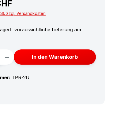
CHF
wSt. zzgl. Versandkosten
agert, voraussichtliche Lieferung am
Anzahl: Gib den gewünschten Wert ein 
In den Warenkorb
mmer:
TPR-2U