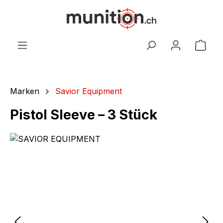
alt springen
War
Marken
Savior Equipment
Pistol Sleeve – 3 Stück
Bildergalerie überspringen