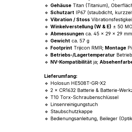
🔹
Gehäuse
Titan (Titanium), Oberflä
🔹
Schutzart
IP67 (staubdicht, kurzze
🔹
Vibration / Stoss
Vibrationsfestigke
🔹
Winkelverstellung (W & E)
± 50 MOA
🔹
Abmessungen
ca. 45 × 29 × 29 mm
🔹
Gewicht
ca. 57 g
🔹
Footprint
Trijicon RMR;
Montage
Pi
🔹
Betriebs-/Lagertemperatur
Betrieb
🔹
NV-Kompatibilität
ja;
Absehenfarb
Lieferumfang:
🔹 Holosun HE508T-GR-X2
🔹 2 × CR1632 Batterie & Batterie-Wer
🔹 T10 Torx-Schraubenschlüssel
🔹 Linsenreinigungstuch
🔹 Staubschutzkappe
🔹 Bedienungsanleitung, Beileger (Opt