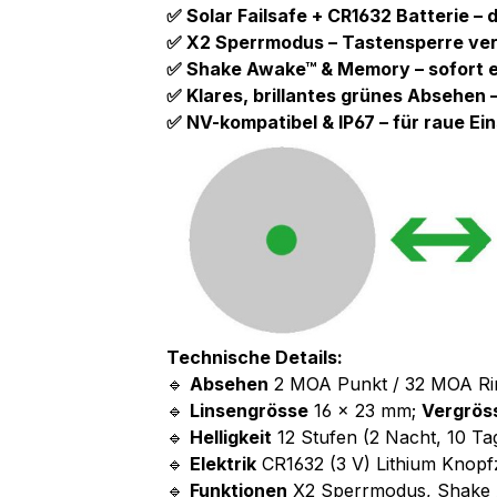
✅ Solar Failsafe + CR1632 Batterie –
✅ X2 Sperrmodus – Tastensperre ver
✅ Shake Awake™ & Memory – sofort ein
✅ Klares, brillantes grünes Absehen 
✅ NV-kompatibel & IP67 – für raue Ei
Technische Details:
🔹
Absehen
2 MOA Punkt / 32 MOA Rin
🔹
Linsengrösse
16 × 23 mm;
Vergrös
🔹
Helligkeit
12 Stufen (2 Nacht, 10 Tag
🔹
Elektrik
CR1632 (3 V) Lithium Knopfze
🔹
Funktionen
X2 Sperrmodus, Shake A