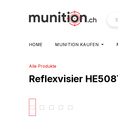
springen
Zur Hauptnavigation springen
HOME
MUNITION KAUFEN
Alle Produkte
Reflexvisier HE50
Bildergalerie überspringen