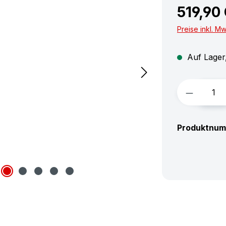
519,90
Preise inkl. M
Auf Lager,
Produkt 
Produktnu