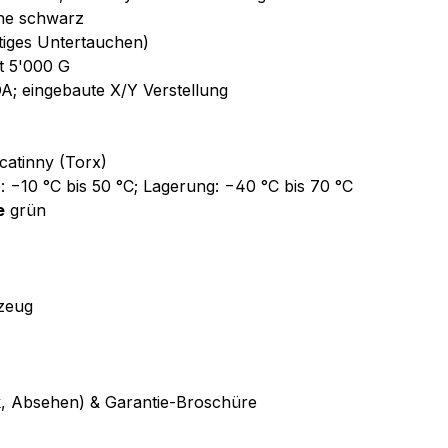
che schwarz
itiges Untertauchen)
it 5'000 G
; eingebaute X/Y Verstellung
catinny (Torx)
: −10 °C bis 50 °C; Lagerung: −40 °C bis 70 °C
e
grün
kzeug
ik, Absehen) & Garantie-Broschüre