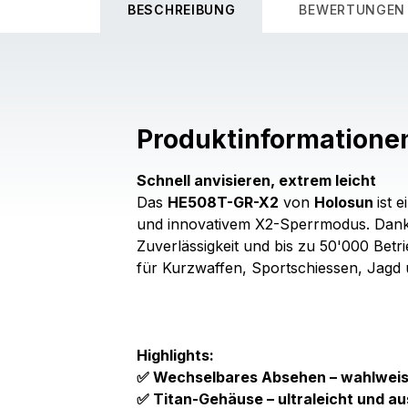
BESCHREIBUNG
BEWERTUNGEN
Produktinformatione
Schnell anvisieren, extrem leicht
Das
HE508T-GR-X2
von
Holosun
ist 
und innovativem X2-Sperrmodus. Dank 
Zuverlässigkeit und bis zu 50'000 Betr
für Kurzwaffen, Sportschiessen, Jagd u
Highlights:
✅ Wechselbares Absehen – wahlweise
✅ Titan-Gehäuse – ultraleicht und au