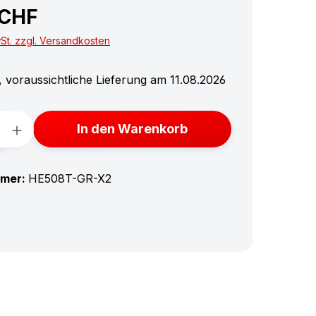
 CHF
wSt. zzgl. Versandkosten
 voraussichtliche Lieferung am 11.08.2026
Anzahl: Gib den gewünschten Wert ein 
In den Warenkorb
mmer:
HE508T-GR-X2