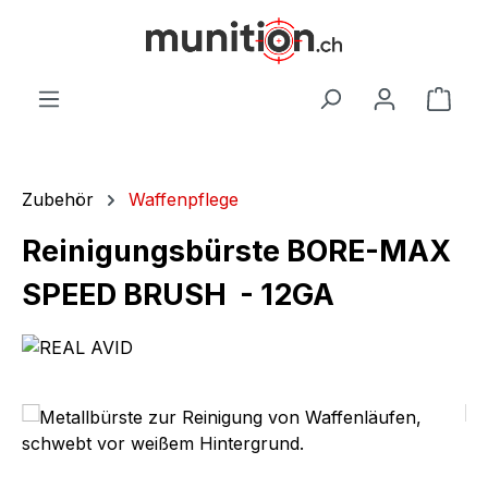
alt springen
War
Zubehör
Waffenpflege
Reinigungsbürste BORE-MAX
SPEED BRUSH - 12GA
Bildergalerie überspringen