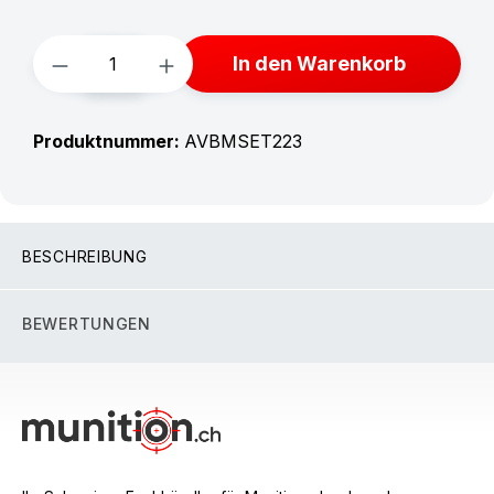
Produkt Anzahl: Gib den gewünschten W
In den Warenkorb
Produktnummer:
AVBMSET223
BESCHREIBUNG
BEWERTUNGEN