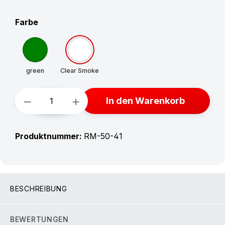
auswählen
Farbe
green
Clear Smoke
Produkt Anzahl: Gib den gewünschten W
In den Warenkorb
Produktnummer:
RM-50-41
BESCHREIBUNG
BEWERTUNGEN