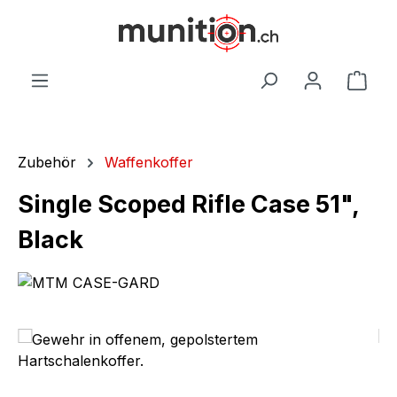
alt springen
War
Zubehör
Waffenkoffer
Single Scoped Rifle Case 51",
Black
Bildergalerie überspringen