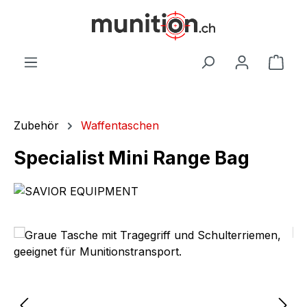
alt springen
War
Zubehör
Waffentaschen
Specialist Mini Range Bag
Bildergalerie überspringen