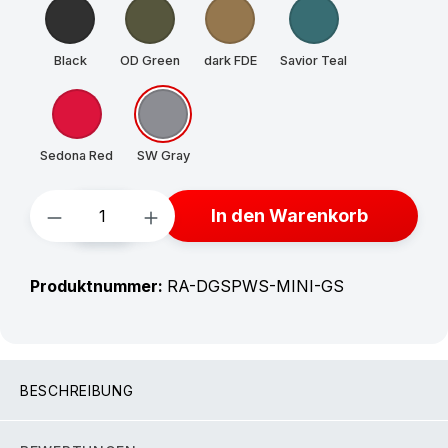
Black
OD Green
dark FDE
Savior Teal
Sedona Red
SW Gray
Produkt Anzahl: Gib den gewünschten W
In den Warenkorb
Produktnummer:
RA-DGSPWS-MINI-GS
BESCHREIBUNG