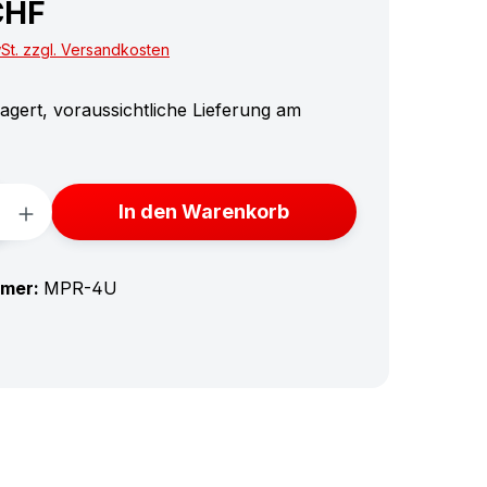
CHF
wSt. zzgl. Versandkosten
agert, voraussichtliche Lieferung am
Anzahl: Gib den gewünschten Wert ein 
In den Warenkorb
mmer:
MPR-4U