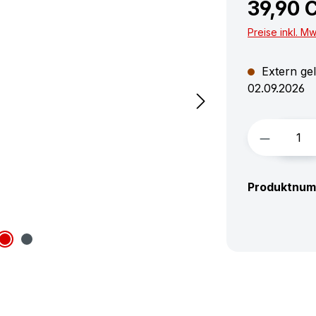
39,90 
Preise inkl. M
Extern gel
02.09.2026
Produkt 
Produktnu