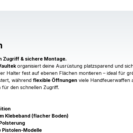
n
n Zugriff & sichere Montage.
Vaultek
organisiert deine Ausrüstung platzsparend und sic
der Halter fest auf ebenen Flächen montieren – ideal für 
stert, während
flexible Öffnungen
viele Handfeuerwaffen 
 für den schnellen Zugriff.
ition
em Klebeband (flacher Boden)
Polsterung
e Pistolen-Modelle